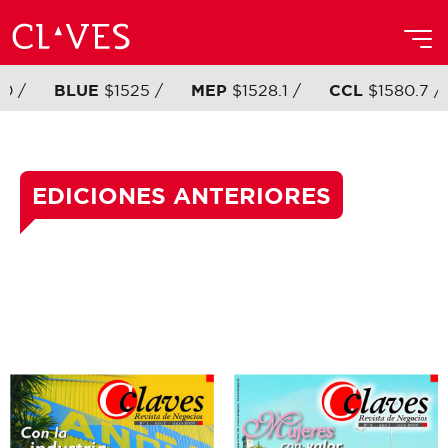
25 /
MEP
$1528.1 /
CCL
$1580.7 /
BL
EDICIONES ANTERIORES