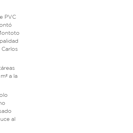
de PVC
contó
 Montoto
ipalidad
 Carlos
táreas
m² a la
olo
no
nsado
uce al