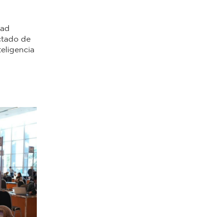
dad
ictado de
teligencia