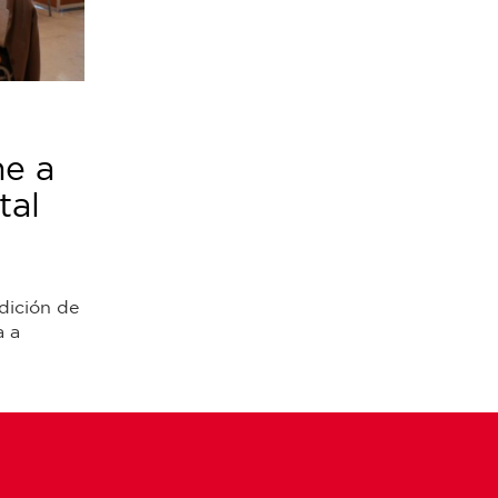
ne a
tal
dición de
a a