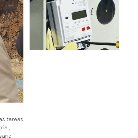
as tareas
ial,
saria