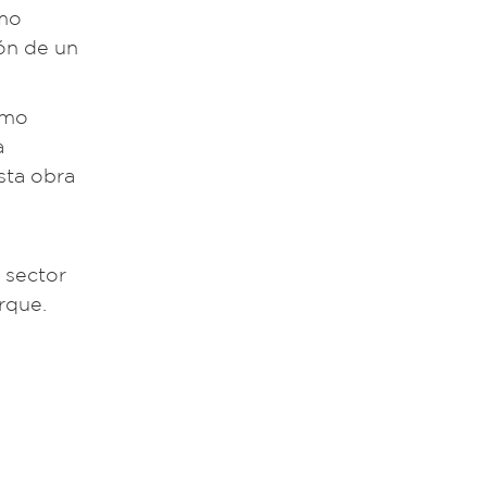
omo
ión de un
rmo
a
sta obra
 sector
rque.