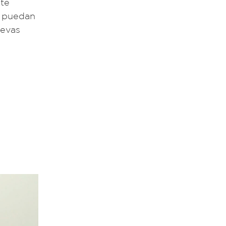
ste
e puedan
uevas