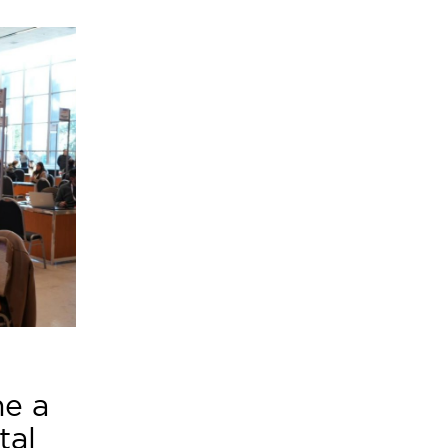
ne a
tal