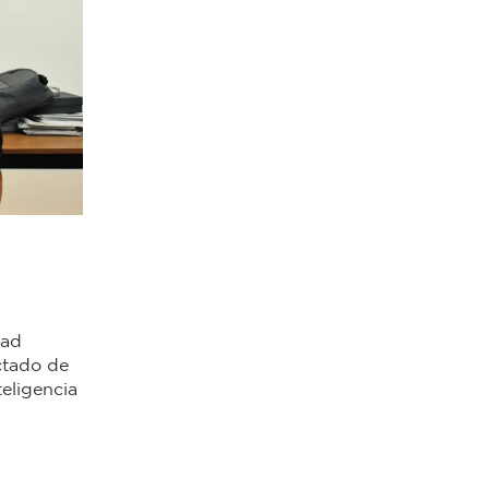
dad
ictado de
teligencia