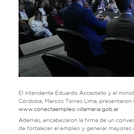
El intendente Eduardo Accastello y el mini
Córdoba, Marcos Torres Lima, presentaron d
www.conectaempleo.villamaria.gob.ar
Además, encabezaron la firma de un conveni
de fortalecer el empleo y generar mayores 