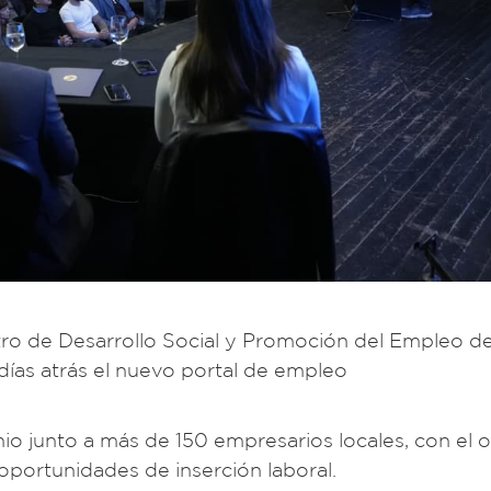
stro de Desarrollo Social y Promoción del Empleo d
ías atrás el nuevo portal de empleo
o junto a más de 150 empresarios locales, con el o
oportunidades de inserción laboral.