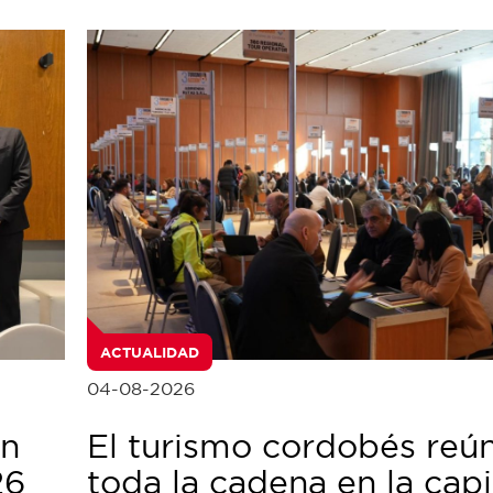
ACTUALIDAD
04-08-2026
en
El turismo cordobés reú
26
toda la cadena en la capi