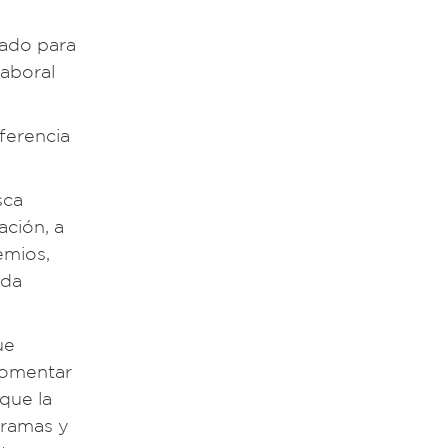
vado para
laboral
ferencia
sca
ación, a
emios,
nda
ue
 fomentar
que la
gramas y