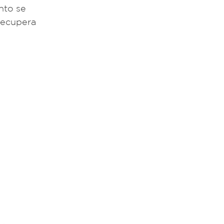
ento se
 recupera