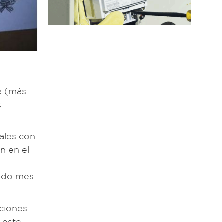
te (más
s
cales con
n en el
s
nado mes
cciones
 este