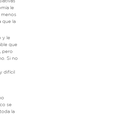
slativas
omía le
al menos
a que la
 y le
able que
, pero
mo. Si no
difícil
mo
ico se
toda la