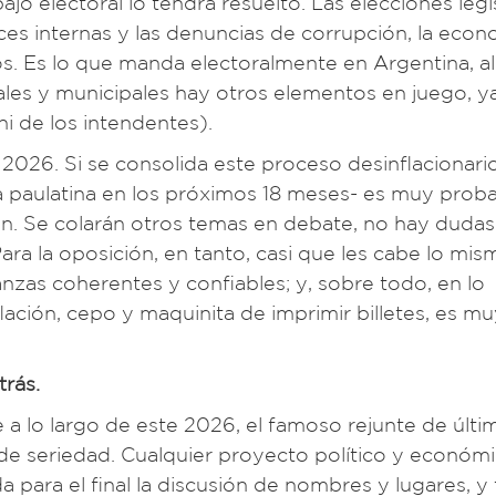
ajo electoral lo tendrá resuelto. Las elecciones legi
ces internas y las denuncias de corrupción, la econ
ios. Es lo que manda electoralmente en Argentina, 
iales y municipales hay otros elementos en juego, y
 de los intendentes).
 2026. Si se consolida este proceso desinflacionario
 paulatina en los próximos 18 meses- es muy prob
ión. Se colarán otros temas en debate, no hay dudas
ra la oposición, en tanto, casi que les cabe lo mis
ianzas coherentes y confiables; y, sobre todo, en lo
ación, cepo y maquinita de imprimir billetes, es muy 
trás.
 a lo largo de este 2026, el famoso rejunte de últi
 de seriedad. Cualquier proyecto político y económ
para el final la discusión de nombres y lugares, y 