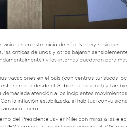
acaciones en este inicio de año. No hay sesiones
as, las críticas de unos y otros bajaron sensiblemen
fundamentalmente) y las internas quedaron para má
sus vacaciones en el país (con centros turísticos lo
 esta semana desde el Gobierno nacional) y tambié
sta demasiada atención a los incipientes movimiento
Con la inflación estabilizada, el habitual convulsio
n arrancó enero.
ierno del Presidente Javier Milei con miras a las ele
el REM) proyecta una inflación cercana al 20% para