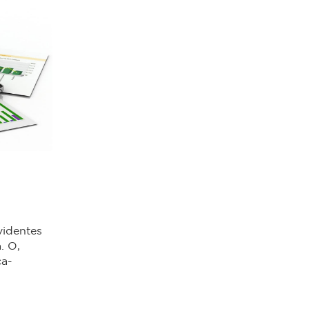
videntes
. O,
ca-