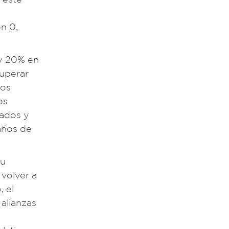
on 0,
 y 20% en
cuperar
los
os
tados y
años de
su
 volver a
, el
 alianzas