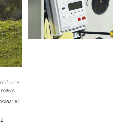
entó una
e mayo.
cias: el
02