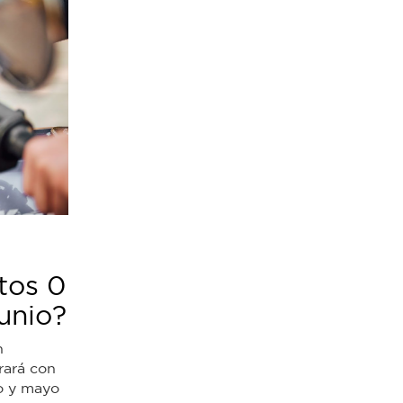
tos 0
unio?
n
rará con
ro y mayo