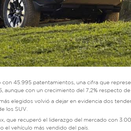
o con 45.995 patentamientos, una cifra que repres
25, aunque con un crecimiento del 7,2% respecto d
más elegidos volvió a dejar en evidencia dos tenden
de los SUV.
ux, que recuperó el liderazgo del mercado con 3.0
 el vehículo más vendido del país.