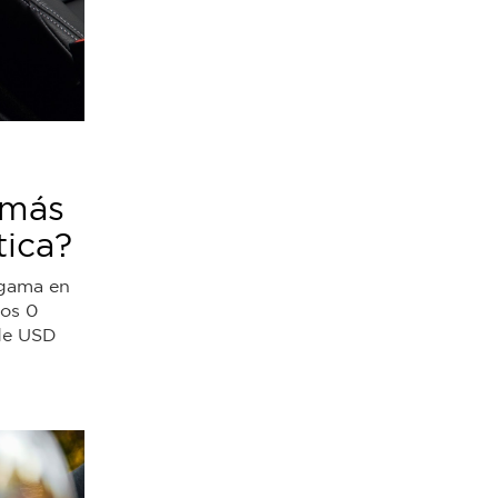
 más
tica?
 gama en
los 0
de USD