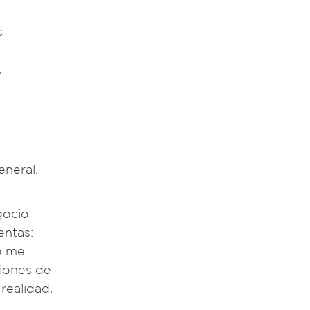
s
n
,
eneral.
gocio
entas:
o me
iones de
realidad,