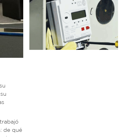
su
 su
as
 trabajó
s: de qué