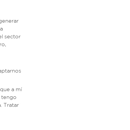
generar
na
el sector
ro,
daptarnos
 que a mí
 tengo
. Tratar