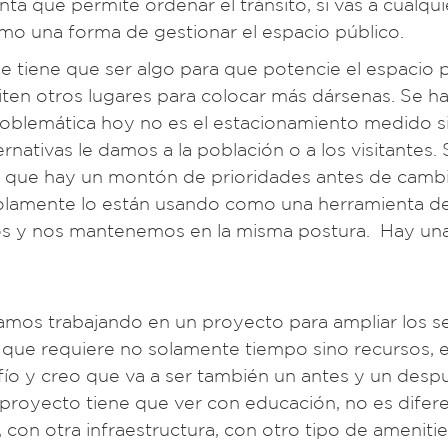
a que permite ordenar el tránsito, si vas a cualqui
mo una forma de gestionar el espacio público.
tiene que ser algo para que potencie el espacio p
iten otros lugares para colocar más dársenas. Se ha
problemática hoy no es el estacionamiento medido s
nativas le damos a la población o a los visitantes. 
s que hay un montón de prioridades antes de cambi
solamente lo están usando como una herramienta d
ros y nos mantenemos en la misma postura. Hay un
mos trabajando en un proyecto para ampliar los se
te que requiere no solamente tiempo sino recursos,
fío y creo que va a ser también un antes y un desp
 El proyecto tiene que ver con educación, no es difer
con otra infraestructura, con otro tipo de amenitie