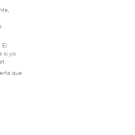
nte,
s
 El
e si yo
et.
ferta que