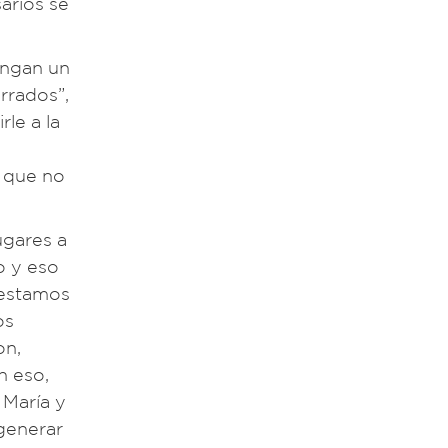
arios se
engan un
rrados”,
le a la
, que no
ugares a
o y eso
 estamos
os
on,
n eso,
 María y
 generar