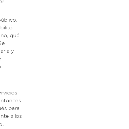
er
úblico,
bilitó
ino, qué
Se
arla y
e
a
rvicios
 entonces
ués para
ente a los
s.