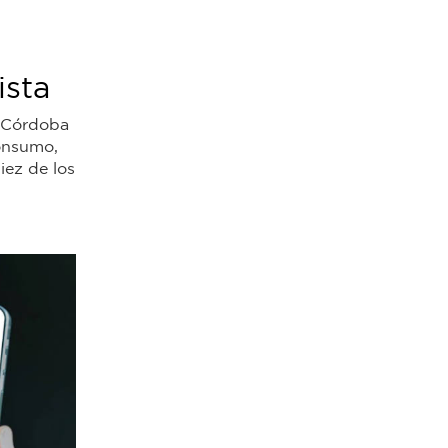
ista
e Córdoba
onsumo,
iez de los