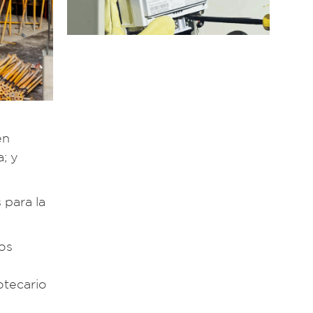
en
; y
 para la
nos
otecario