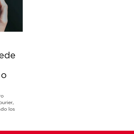
uede
 o
ro
urier,
ndo los