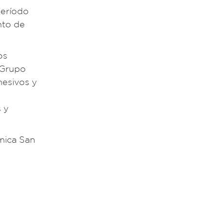
período
nto de
os
 Grupo
hesivos y
s y
mica San