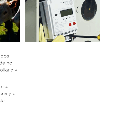
ados
 de no
llarla y
e su
ría y el
 de