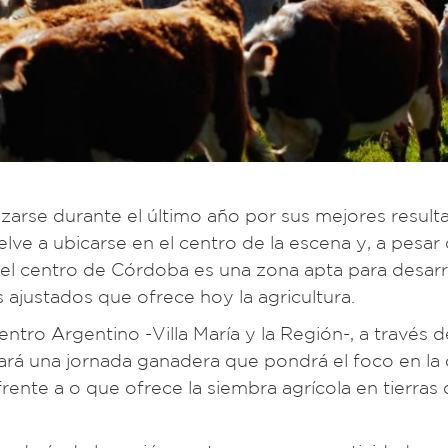
arse durante el último año por sus mejores result
ve a ubicarse en el centro de la escena y, a pesar
 el centro de Córdoba es una zona apta para desarro
ajustados que ofrece hoy la agricultura.
tro Argentino -Villa María y la Región-, a través d
ará una jornada ganadera que pondrá el foco en la c
nte a o que ofrece la siembra agrícola en tierras