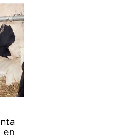
enta
s en