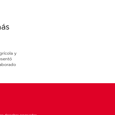
más
rícola y
sentó
laborado
los derechos reservados