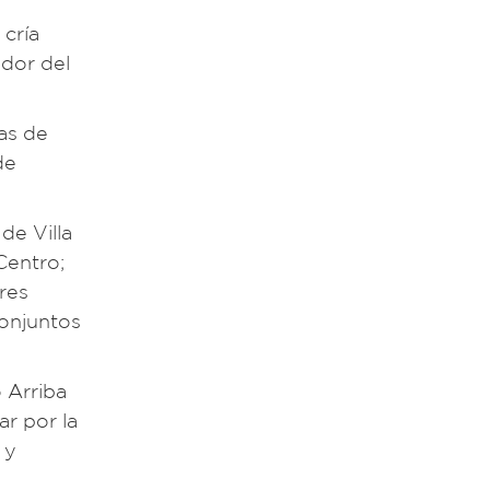
 cría
ador del
as de
de
de Villa
Centro;
res
conjuntos
 Arriba
ar por la
 y