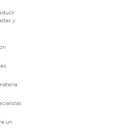
educir
adas y
con
nes
materia
cialistas
re un