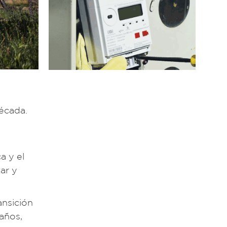
écada.
a y el
ar y
ansición
años,