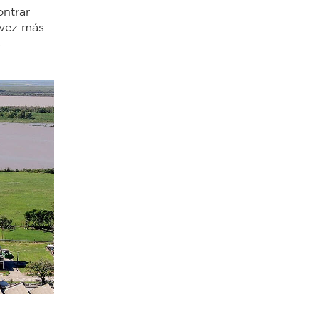
ontrar
 vez más
s