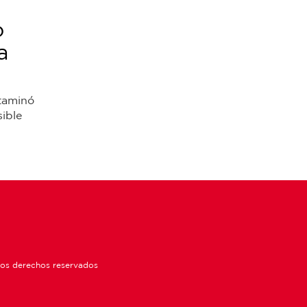
o
a
ctaminó
ible
los derechos reservados