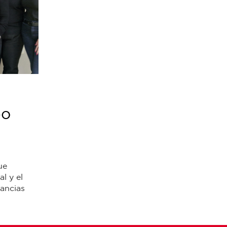
po
ue
l y el
cancias