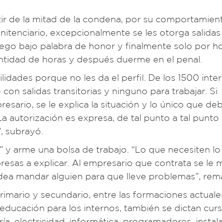
rtir de la mitad de la condena, por su comportamien
nitenciario, excepcionalmente se les otorga salidas
luego bajo palabra de honor y finalmente solo por ho
antidad de horas y después duerme en el penal.
lidades porque no les da el perfil. De los 1500 int
con salidas transitorias y ninguno para trabajar. Si
esario, se le explica la situación y lo único que de
 La autorización es expresa, de tal punto a tal punto
, subrayó.
 y arme una bolsa de trabajo. “Lo que necesiten lo
esas a explicar. Al empresario que contrata se le 
a idea mandar alguien para que lleve problemas”, rem
rimario y secundario, entre las formaciones actual
 educación para los internos, también se dictan cur
ía, electricidad, informática, programadores, instal