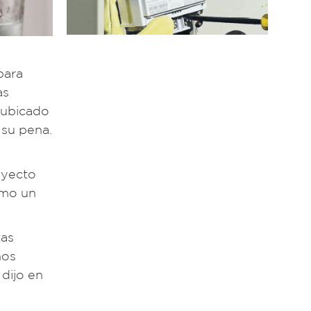
para
as
l ubicado
 su pena.
oyecto
omo un
tas
mos
 dijo en