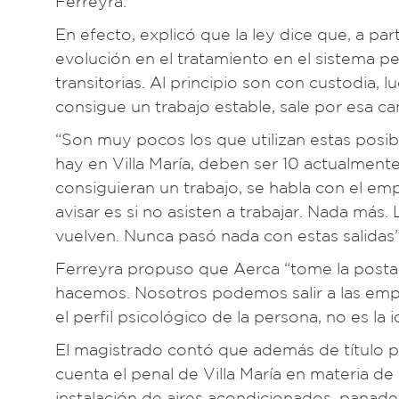
Ferreyra.
En efecto, explicó que la ley dice que, a pa
evolución en el tratamiento en el sistema pe
transitorias. Al principio son con custodia, 
consigue un trabajo estable, sale por esa c
“Son muy pocos los que utilizan estas posibi
hay en Villa María, deben ser 10 actualmente 
consiguieran un trabajo, se habla con el empr
avisar es si no asisten a trabajar. Nada más.
vuelven. Nunca pasó nada con estas salidas”
Ferreyra propuso que Aerca “tome la posta”
hacemos. Nosotros podemos salir a las empr
el perfil psicológico de la persona, no es l
El magistrado contó que además de título p
cuenta el penal de Villa María en materia de
instalación de aires acondicionados, panader