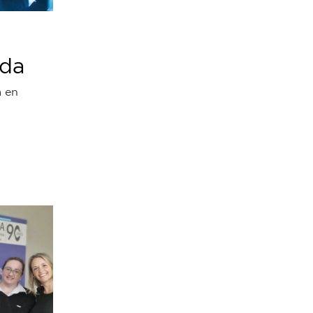
ida
a en