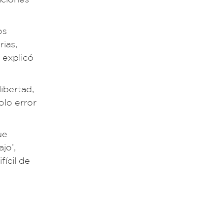
os
ias,
, explicó
libertad,
olo error
ue
jo’,
fícil de