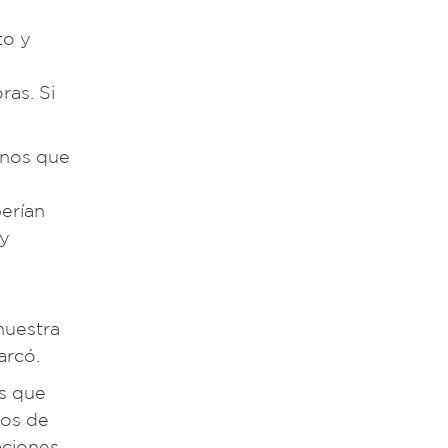
to y
ras. Si
ernos que
berían
 y
muestra
arcó.
es que
sos de
aciones