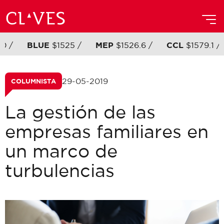
0 /
BLUE
$1525 /
MEP
$1526.6 /
CCL
$1579.1 /
29-05-2019
COLUMNISTA
La gestión de las
empresas familiares en
un marco de
turbulencias